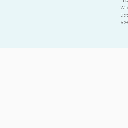
Im
Wid
Dat
AG