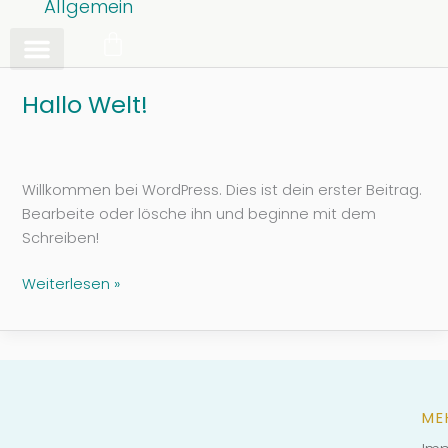
Allgemein
Zum
Warenkorb
Inhalt
springen
Human Design
Hallo Welt!
Hallo
Welt!
Willkommen bei WordPress. Dies ist dein erster Beitrag.
Bearbeite oder lösche ihn und beginne mit dem
Schreiben!
Weiterlesen »
ME