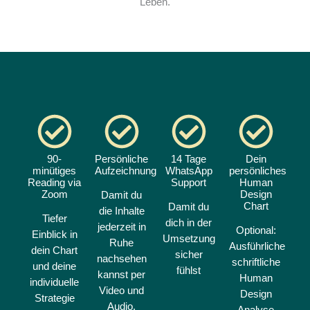
Leben.
90-
Persönliche
14 Tage
Dein
minütiges
Aufzeichnung
WhatsApp
persönliches
Reading via
Support
Human
Zoom
Design
Damit du
Chart
Damit du
die Inhalte
Tiefer
dich in der
jederzeit in
Optional:
Einblick in
Umsetzung
Ruhe
Ausführliche
dein Chart
sicher
nachsehen
schriftliche
und deine
fühlst
kannst per
Human
individuelle
Video und
Design
Strategie
Audio.