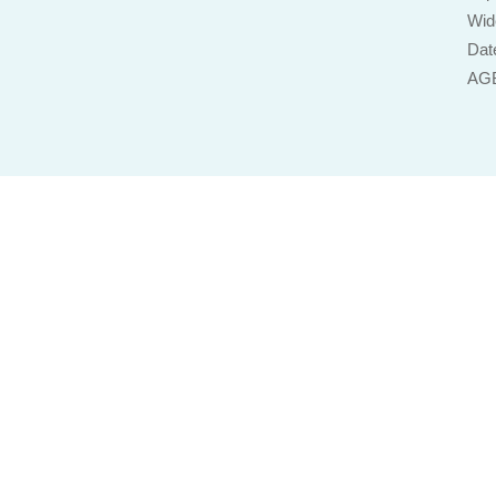
Wid
Dat
AG