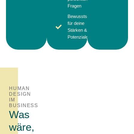
Fragen
Bewusstsein
für deine
Stärken &
Potenziale
HUMAN
DESIGN
IM
BUSINESS
Was
wäre,