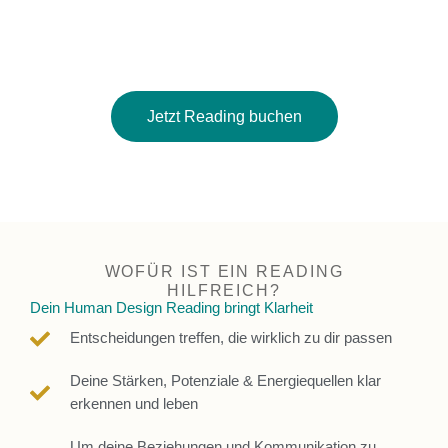
Druck einsetzt
und dein Leben so gestaltest, dass es sich
authentisch, leicht und erfolgreich
anfühlt.
Hier ist deine Einladung zum Einstieg ins Human Design!
Jetzt Reading buchen
WOFÜR IST EIN READING
HILFREICH?
Dein Human Design Reading bringt Klarheit
Entscheidungen treffen, die wirklich zu dir passen
Deine Stärken, Potenziale & Energiequellen klar
erkennen und leben
Um deine Beziehungen und Kommunikation zu