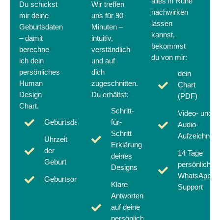
alles in Ruhe
Du schickst
Wir treffen
nachwirken
mir deine
uns für 90
lassen
Geburtsdaten
Minuten –
kannst,
– damit
intuitiv,
bekommst
berechne
verständlich
du von mir:
ich dein
und auf
persönliches
dich
dein
Human
zugeschnitten.
Chart
Design
Du erhältst:
(PDF)
Chart.
Schritt-
Video- und
Geburtsdatum
für-
Audio-
Schritt
Aufzeichnun
Uhrzeit
Erklärung
der
14 Tage
deines
Geburt
persönlichen
Designs
WhatsApp-
Geburtsort
Klare
Support
Antworten
auf deine
persönlichen