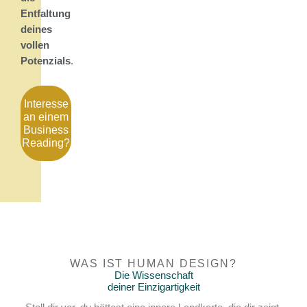
Entfaltung
deines
vollen
Potenzials
.
Interesse
an einem
Business
Reading?
WAS IST HUMAN DESIGN?
Die Wissenschaft
deiner Einzigartigkeit